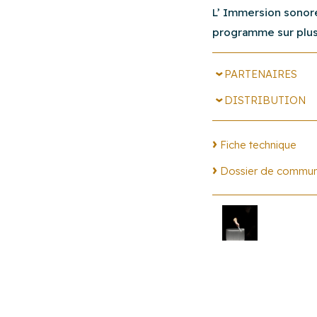
L’ Immersion sonore
programme sur plus
PARTENAIRES
Théâtre Durance
DISTRIBUTION
scène conventionnée
Thierry Balasse - com
Château Arnoux-Sain
Fiche technique
Dossier de commun