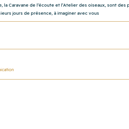
, la Caravane de l’écoute et l’Atelier des oiseaux, sont de
ieurs jours de présence, à imaginer avec vous
 de
position et interprétation
t Auban
ication