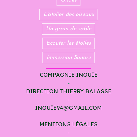
Ondes
L’atelier des oiseaux
Un grain de sable
Ecouter les étoiles
Immersion Sonore
COMPAGNIE INOUÏE
-
DIRECTION THIERRY BALASSE
-
INOUÏE94@GMAIL.COM
MENTIONS LÉGALES
-