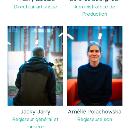
Directeur artistique
Administratrice de
Production
Jacky Jarry
Amélie Polachowska
Régisseur général et
Régisseuse son
lumière