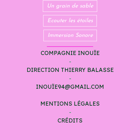
Un grain de sable
Ecouter les étoiles
Immersion Sonore
COMPAGNIE INOUÏE
-
DIRECTION THIERRY BALASSE
-
INOUÏE94@GMAIL.COM
MENTIONS LÉGALES
-
CRÉDITS