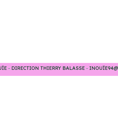
UÏE
-
DIRECTION THIERRY BALASSE
-
INOUÏE94@