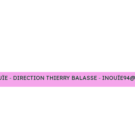
UÏE
-
DIRECTION THIERRY BALASSE
-
INOUÏE94@